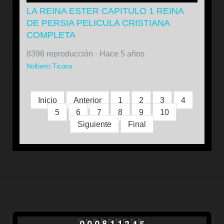
LA REINA ESTER CAPITULO 1 REINA
DE PERSIA PELICULA CRISTIANA
COMPLETA
8396 reproducción
·
Hace 5 años
Nolberto Ticona
Inicio
Anterior
1
2
3
4
5
6
7
8
9
10
Siguiente
Final