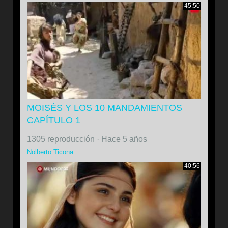
45:50
MOISÉS Y LOS 10 MANDAMIENTOS
CAPÍTULO 1
1305 reproducción
·
Hace 5 años
Nolberto Ticona
40:56