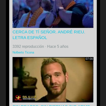
CERCA DE TÍ SEÑOR. ANDRÉ RIEU.
LETRA ESPAÑOL
3392 reproducción
·
Hace 5 años
Nolberto Ticona
07:00