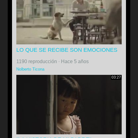
LO QUE SE RECIBE SON EMOCIONES
1190 reproducción
·
Hace 5 años
Nolberto Ticona
03:27