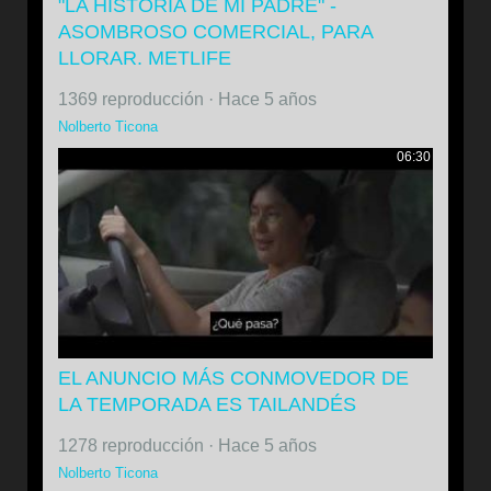
"LA HISTORIA DE MI PADRE" -
ASOMBROSO COMERCIAL, PARA
LLORAR. METLIFE
1369 reproducción
·
Hace 5 años
Nolberto Ticona
06:30
EL ANUNCIO MÁS CONMOVEDOR DE
LA TEMPORADA ES TAILANDÉS
1278 reproducción
·
Hace 5 años
Nolberto Ticona