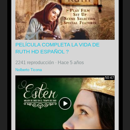
PELÍCULA COMPLETA LA VIDA DE
RUTH HD ESPAÑOL ?
2241 reproducción
·
Hace 5 años
Nolberto Ticona
50:47