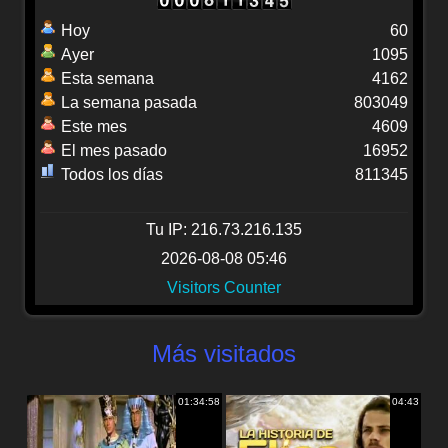
Hoy
60
Ayer
1095
Esta semana
4162
La semana pasada
803049
Este mes
4609
El mes pasado
16952
Todos los días
811345
Tu IP: 216.73.216.135
2026-08-08 05:46
Visitors Counter
Más visitados
01:34:58
04:43