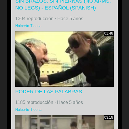
SIN BRAZOS, SIN PIERNAS (NO ARMS,
NO LEGS) - ESPAÑOL (SPANISH)
1304 reproducción
·
Hace 5 años
Nolberto Ticona
01:48
PODER DE LAS PALABRAS
1185 reproducción
·
Hace 5 años
Nolberto Ticona
03:18