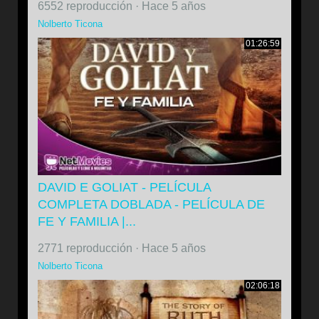
6552 reproducción
·
Hace 5 años
Nolberto Ticona
01:26:59
DAVID E GOLIAT - PELÍCULA
COMPLETA DOBLADA - PELÍCULA DE
FE Y FAMILIA |...
2771 reproducción
·
Hace 5 años
Nolberto Ticona
02:06:18