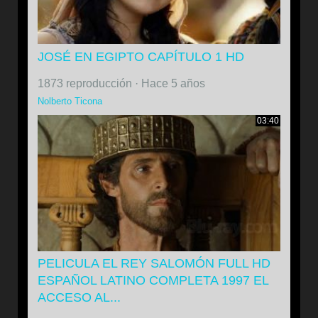
JOSÉ EN EGIPTO CAPÍTULO 1 HD
1873 reproducción
·
Hace 5 años
Nolberto Ticona
03:40
PELICULA EL REY SALOMÓN FULL HD
ESPAÑOL LATINO COMPLETA 1997 EL
ACCESO AL...