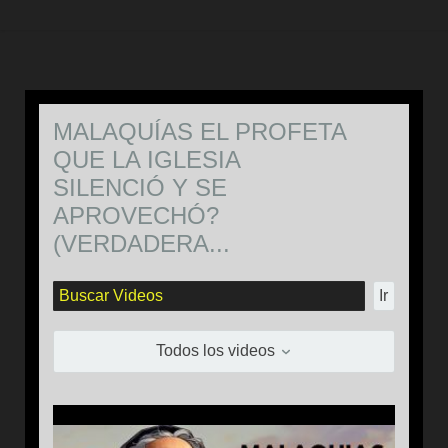
MALAQUÍAS EL PROFETA
QUE LA IGLESIA
SILENCIÓ Y SE
APROVECHÓ?
(VERDADERA...
Ir
Todos los videos