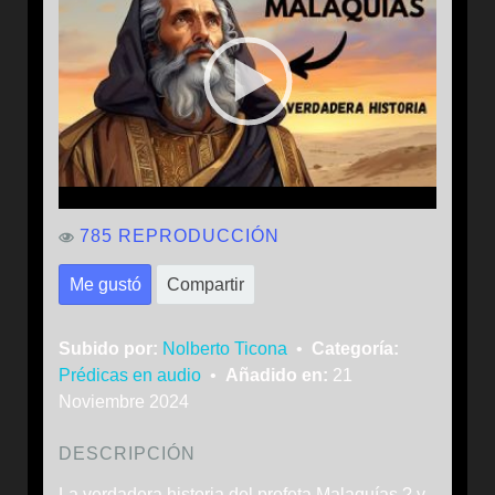
785 REPRODUCCIÓN
Me gustó
Compartir
Subido por:
Nolberto Ticona
•
Categoría:
Prédicas en audio
•
Añadido en:
21
Noviembre 2024
DESCRIPCIÓN
La verdadera historia del profeta Malaquías ? y