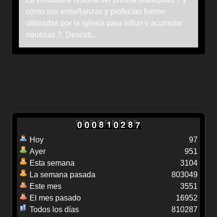
cómo sus enseñanzas y profecías fueron
utilizadas por la iglesia para influir y acumular
riquezas ?. Descub...
Hoy
97
Ayer
951
Esta semana
3104
La semana pasada
803049
Este mes
3551
El mes pasado
16952
Todos los días
810287