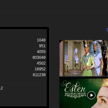
1048
951
4055
803049
4502
16952
811238
12