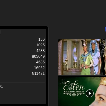
136
1095
4238
803049
4685
16952
811421
91